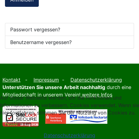
Passwort vergessen?
Benutzername vergessen?
Kontakt
-
Impressum
-
Datenschutzerklärung
Unterstützen Sie unsere Arbeit nachhaltig
durch eine
Mitgliedschaft in unserem Verein!
weitere Infos
Auf dieser Webseite werden, um die Funktionen und
Informationen zu verbessern, Cookies verwendet. Wenn sie
hier fortfahren, stimmen Sie der Nutzung von Cookies zu.
Zustimmen
Datenschutzerklärung