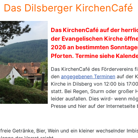
Das Dilsberger KirchenCafé
Das KirchenCafé auf der herrl
der Evangelischen Kirche öff
2026 an bestimmten Sonntagen
Pforten. Termine siehe Kalend
Das KirchenCafé des Fördervereins 
den
angegebenen Terminen
auf der K
Kirche in Dilsberg von 12:00 bis 17:
statt. Bei Regen, Sturm oder großer 
leider ausfallen. Dies wird- wenn mögl
Presse und hier auf der Internetseit
reie Getränke, Bier, Wein und ein kleiner wechselnder Imbi